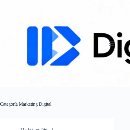
Saltar
al
contenido
Categoría
Marketing Digital
Marketing Digital